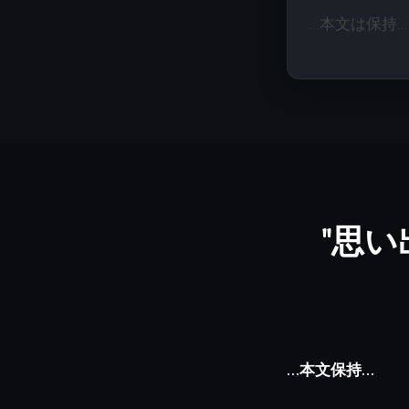
…本文は保持…
"思い
…本文保持…