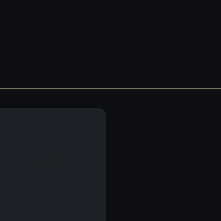
…本文は保持…
…本文は保持…
ていても
母にも届けら
。