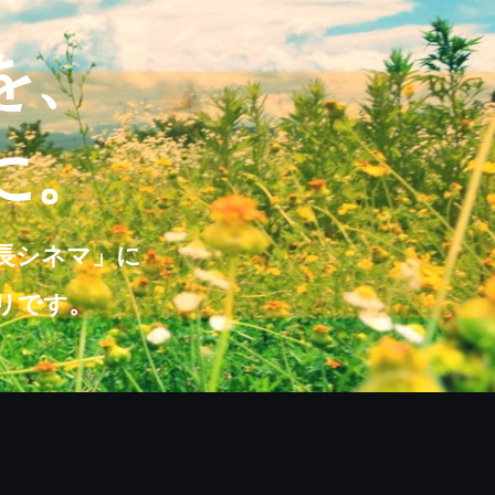
を、
に。
成長シネマ」に
リです。