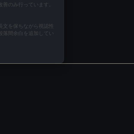
改善のみ行っています。
長文を保ちながら視認性
段落間余白を追加してい
ママの手を
ず
自動で編集
約。