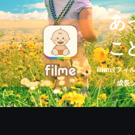
あ
こ
filme(
「成長