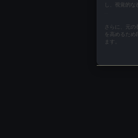
し、視覚的な
…
さらに、元の
を高めるため
ます。