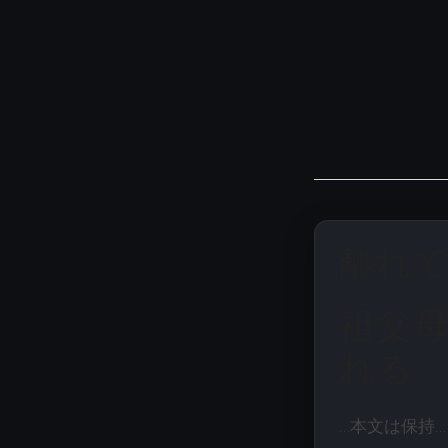
離れ
祖父
れる
…本文は保持…