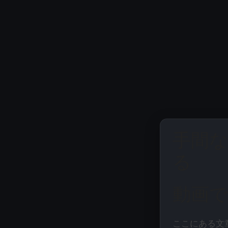
手間
る
動画で
ここにある文